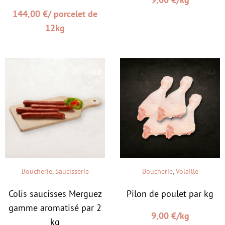
144,00
€
/ porcelet de
12kg
Boucherie
,
Saucisserie
Boucherie
,
Volaille
Colis saucisses Merguez
Pilon de poulet par kg
gamme aromatisé par 2
9,00
€
/kg
kg