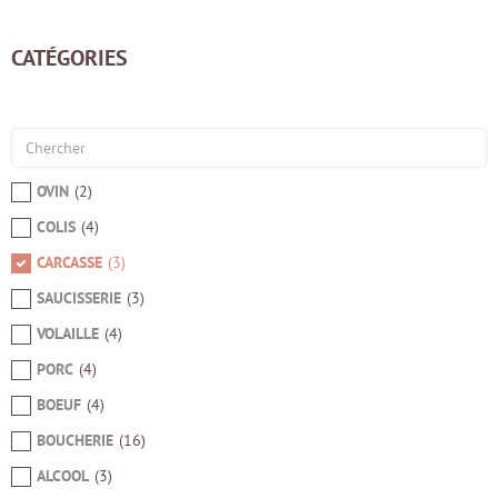
FAITES VOS COURSES
CATÉGORIES
TRAITEUR
Actualités
OVIN
(
2
)
CONTACT
COLIS
(
4
)
0articles en devis
CARCASSE
(
3
)
SAUCISSERIE
(
3
)
VOLAILLE
(
4
)
PORC
(
4
)
BOEUF
(
4
)
BOUCHERIE
(
16
)
ALCOOL
(
3
)