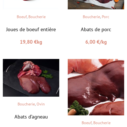
Boeuf
,
Boucherie
Boucherie
,
Porc
Joues de boeuf entière
Abats de porc
19,80
€
kg
6,00
€
/kg
Boucherie
,
Ovin
Abats d’agneau
Boeuf
,
Boucherie