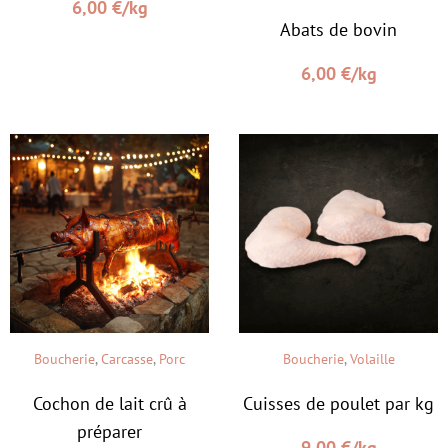
6,00
€
/kg
Abats de bovin
6,00
€
/kg
Boucherie
,
Carcasse
,
Porc
Boucherie
,
Volaille
Cochon de lait crû à
Cuisses de poulet par kg
préparer
9,00
€
/kg