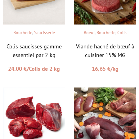
Boucherie
,
Saucisserie
Boeuf
,
Boucherie
,
Colis
Colis saucisses gamme
Viande haché de bœuf à
essentiel par 2 kg
cuisiner 15% MG
24,00
€
/Colis de 2 kg
16,65
€
/kg