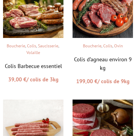
Boucherie
,
Colis
,
Saucisserie
,
Boucherie
,
Colis
,
Ovin
Volaille
Colis d’agneau environ 9
Colis Barbecue essentiel
kg
39,00
€
/ colis de 3kg
199,00
€
/ colis de 9kg